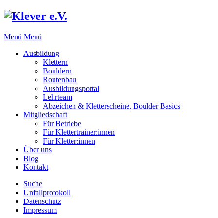
Menü
Menü
Ausbildung
Klettern
Bouldern
Routenbau
Ausbildungsportal
Lehrteam
Abzeichen & Kletterscheine, Boulder Basics
Mitgliedschaft
Für Betriebe
Für Klettertrainer:innen
Für Kletter:innen
Über uns
Blog
Kontakt
Suche
Unfallprotokoll
Datenschutz
Impressum