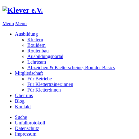
Menü
Menü
Ausbildung
Klettern
Bouldern
Routenbau
Ausbildungsportal
Lehrteam
Abzeichen & Kletterscheine, Boulder Basics
Mitgliedschaft
Für Betriebe
Für Klettertrainer:innen
Für Kletter:innen
Über uns
Blog
Kontakt
Suche
Unfallprotokoll
Datenschutz
Impressum